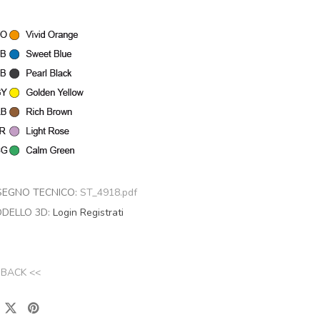
SEGNO TECNICO:
ST_4918.pdf
DELLO 3D:
Login
Registrati
 BACK <<