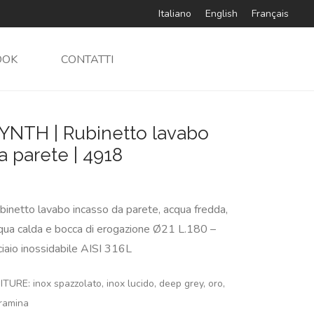
Italiano
English
Français
OOK
CONTATTI
YNTH | Rubinetto lavabo
a parete | 4918
binetto lavabo incasso da parete, acqua fredda,
qua calda e bocca di erogazione Ø21 L.180 –
ciaio inossidabile AISI 316L
ITURE: inox spazzolato, inox lucido, deep grey, oro,
ramina