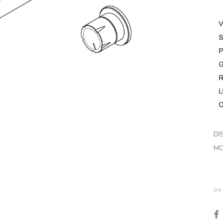
DI
MO
>>