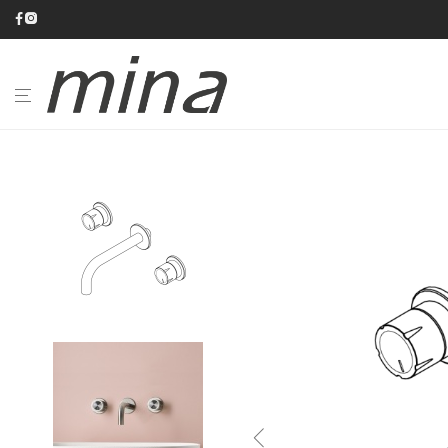
BAGNO
CUCINA
CATALOGHI
AZIENDA
#minaINOX
SU
MISURA
NEWS