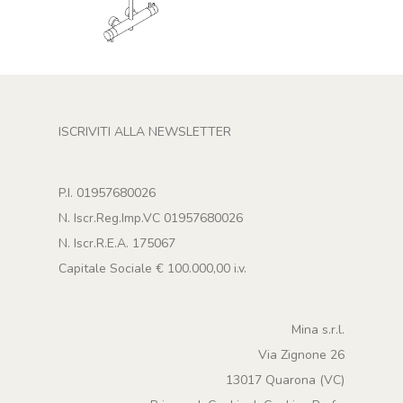
ISCRIVITI ALLA NEWSLETTER
P.I. 01957680026
N. Iscr.Reg.Imp.VC 01957680026
N. Iscr.R.E.A. 175067
Capitale Sociale € 100.000,00 i.v.
Mina s.r.l.
Via Zignone 26
13017 Quarona (VC)