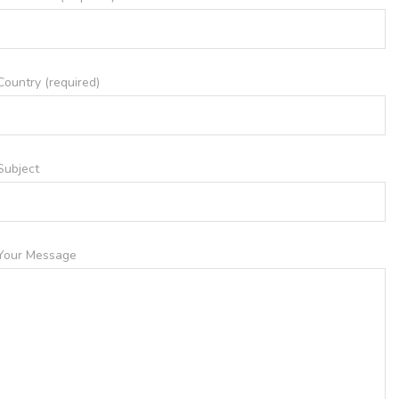
Country (required)
Subject
Your Message