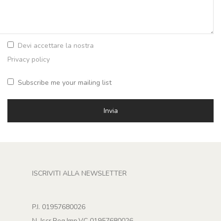
Devi accettare la nostra
Privacy policy
Subscribe me your mailing list
ISCRIVITI ALLA NEWSLETTER
P.I. 01957680026
N. Iscr.Reg.Imp.VC 01957680026