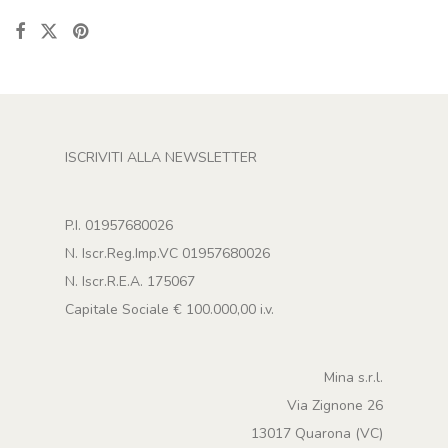
ISCRIVITI ALLA NEWSLETTER
P.I. 01957680026
N. Iscr.Reg.Imp.VC 01957680026
N. Iscr.R.E.A. 175067
Capitale Sociale € 100.000,00 i.v.
Mina s.r.l.
Via Zignone 26
13017 Quarona (VC)