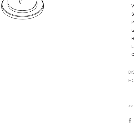
DI
MO
>>