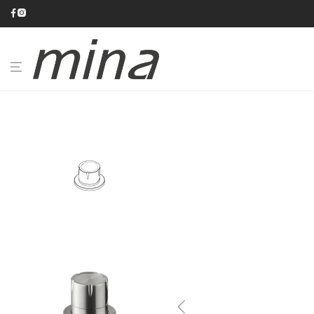
BAGNO
CUCINA
CATALOGHI
AZIENDA
#minaINOX
SU
MISURA
NEWS