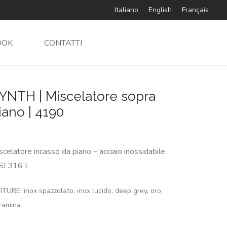
Italiano
English
Français
OOK
CONTATTI
YNTH | Miscelatore sopra
iano | 4190
scelatore incasso da piano – acciaio inossidabile
SI 316 L
ITURE: inox spazzolato, inox lucido, deep grey, oro,
ramina