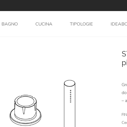
BAGNO
CUCINA
TIPOLOGIE
IDEAB
S
p
Gr
do
– 
FIN
Ce