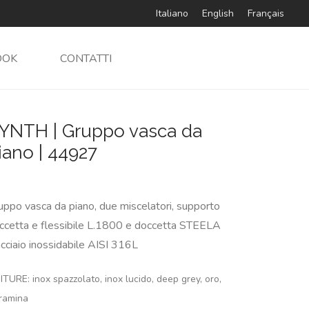
Italiano
English
Français
OOK
CONTATTI
YNTH | Gruppo vasca da
iano | 44927
uppo vasca da piano, due miscelatori, supporto
ccetta e flessibile L.1800 e doccetta STEELA
acciaio inossidabile AISI 316L
ITURE: inox spazzolato, inox lucido, deep grey, oro,
ramina