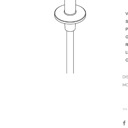
DI
MO
>>