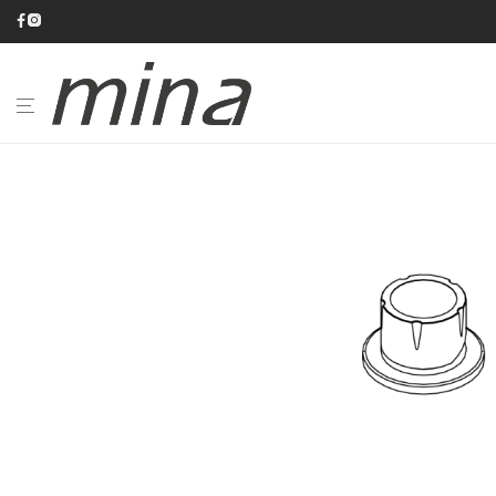
BAGNO
CUCINA
CATALOGHI
AZIENDA
#minaINOX
SU
MISURA
NEWS