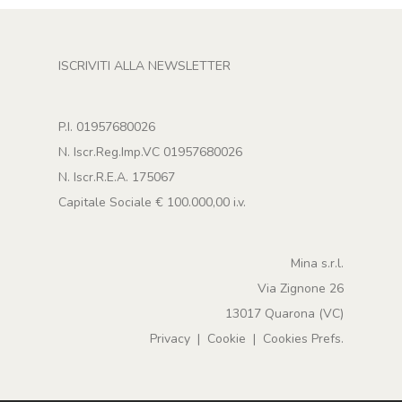
ISCRIVITI ALLA NEWSLETTER
P.I. 01957680026
N. Iscr.Reg.Imp.VC 01957680026
N. Iscr.R.E.A. 175067
Capitale Sociale € 100.000,00 i.v.
Mina s.r.l.
Via Zignone 26
13017 Quarona (VC)
Privacy
|
Cookie
|
Cookies Prefs.