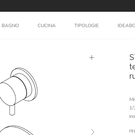
BAGNO
CUCINA
TIPOLOGIE
IDEAB
S
t
r
Mi
1/
in
FIN