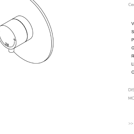
Ce
DI
MO
>>