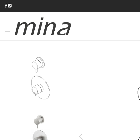
BAGNO
CUCINA
CATALOGHI
AZIENDA
#minaINOX
SU
MISURA
NEWS