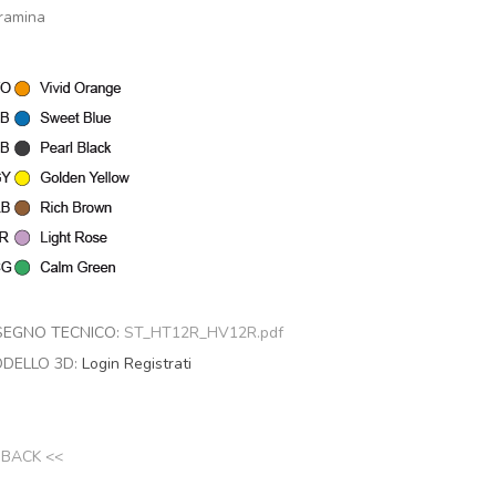
ramina
SEGNO TECNICO:
ST_HT12R_HV12R.pdf
DELLO 3D:
Login
Registrati
 BACK <<