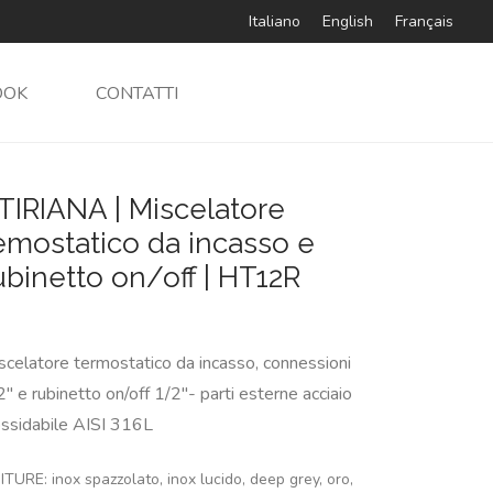
Italiano
English
Français
OOK
CONTATTI
TIRIANA | Miscelatore
emostatico da incasso e
ubinetto on/off | HT12R
scelatore termostatico da incasso, connessioni
2″ e rubinetto on/off 1/2″- parti esterne acciaio
ossidabile AISI 316L
ITURE: inox spazzolato, inox lucido, deep grey, oro,