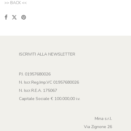
>> BACK <<
ISCRIVITI ALLA NEWSLETTER
P.I. 01957680026
N. Iscr.Reg.Imp.VC 01957680026
N. Iscr.R.E.A. 175067
Capitale Sociale € 100.000,00 i.v.
Mina s.r.l.
Via Zignone 26