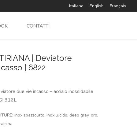
Italiano
English
Français
OOK
CONTATTI
TIRIANA | Deviatore
ncasso | 6822
viatore due vie incasso – acciaio inossidabile
SI 316L
ITURE: inox spazzolato, inox lucido, deep grey, oro,
ramina