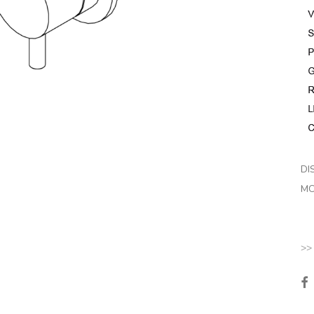
DI
MO
>>