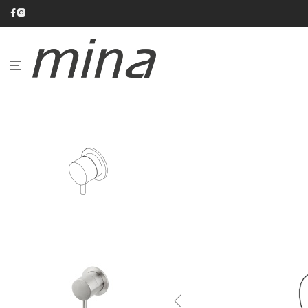
BAGNO
CUCINA
CATALOGHI
AZIENDA
#minaINOX
SU
MISURA
NEWS