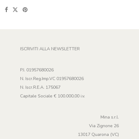
ISCRIVITI ALLA NEWSLETTER
P.I. 01957680026
N. Iscr.Reg.Imp.VC 01957680026
N. Iscr.R.E.A. 175067
Capitale Sociale € 100.000,00 i.v.
Mina s.r.l.
Via Zignone 26
13017 Quarona (VC)