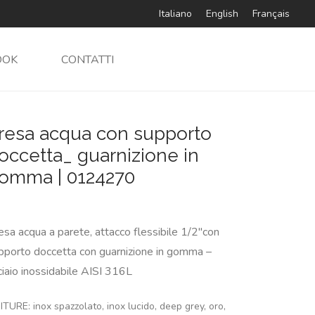
Italiano
English
Français
OOK
CONTATTI
resa acqua con supporto
occetta_ guarnizione in
omma | 0124270
esa acqua a parete, attacco flessibile 1/2″con
pporto doccetta con guarnizione in gomma –
ciaio inossidabile AISI 316L
ITURE: inox spazzolato, inox lucido, deep grey, oro,