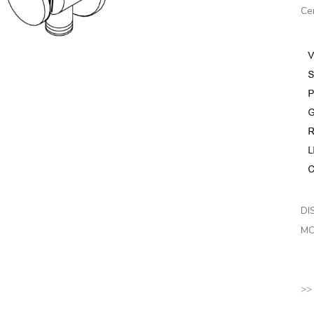
Ce
DI
MO
>>