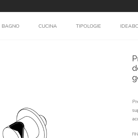
BAGNO
CUCINA
TIPOLOGIE
IDEAB
P
d
g
Pr
su
ac
FIN