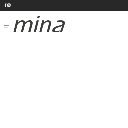
BAGNO
CUCINA
CATALOGHI
AZIENDA
#minaINOX
SU
MISURA
NEWS