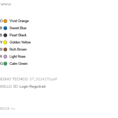
ramina
SEGNO TECNICO:
ST_0124270.pdf
DELLO 3D:
Login
Registrati
 BACK <<