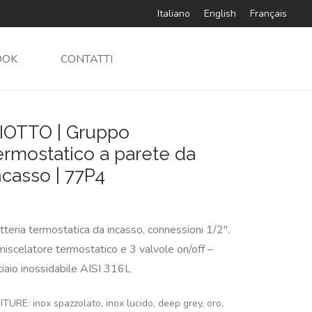
Italiano
English
Français
OOK
CONTATTI
IOTTO | Gruppo
ermostatico a parete da
ncasso | 77P4
tteria termostatica da incasso, connessioni 1/2″.
miscelatore termostatico e 3 valvole on/off –
ciaio inossidabile AISI 316L
ITURE: inox spazzolato, inox lucido, deep grey, oro,