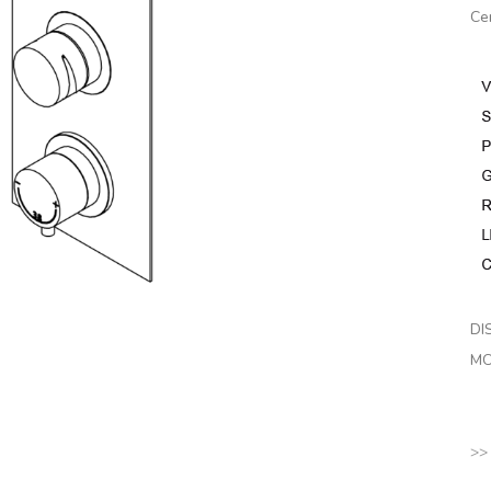
Ce
DI
MO
>>