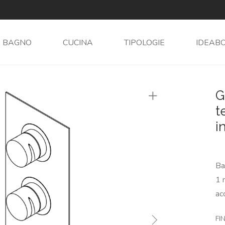
BAGNO
CUCINA
TIPOLOGIE
IDEAB
G
t
i
Ba
1 
ac
FIN