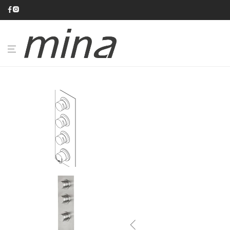
BAGNO
CUCINA
CATALOGHI
AZIENDA
#minaINOX
SU
MISURA
NEWS