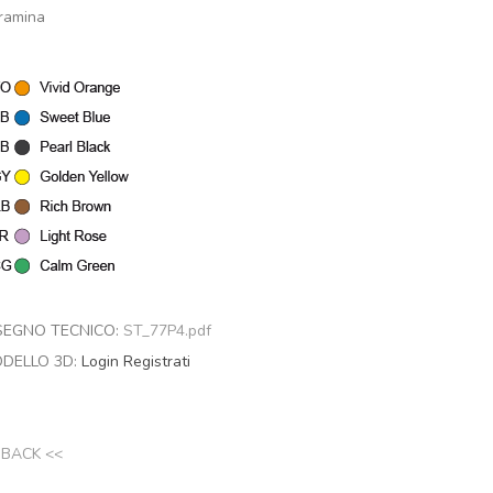
ramina
SEGNO TECNICO:
ST_77P4.pdf
DELLO 3D:
Login
Registrati
 BACK <<