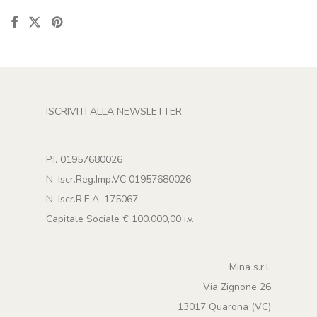
ISCRIVITI ALLA NEWSLETTER
P.I. 01957680026
N. Iscr.Reg.Imp.VC 01957680026
N. Iscr.R.E.A. 175067
Capitale Sociale € 100.000,00 i.v.
Mina s.r.l.
Via Zignone 26
13017 Quarona (VC)