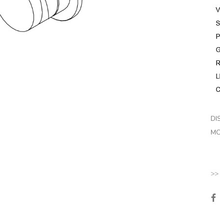
DI
MO
>>