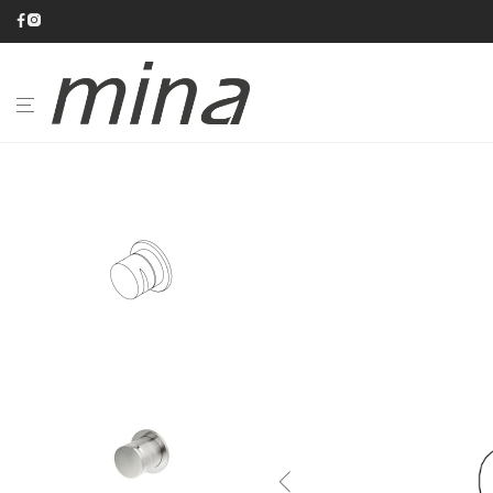
BAGNO
CUCINA
CATALOGHI
AZIENDA
#minaINOX
SU
MISURA
NEWS