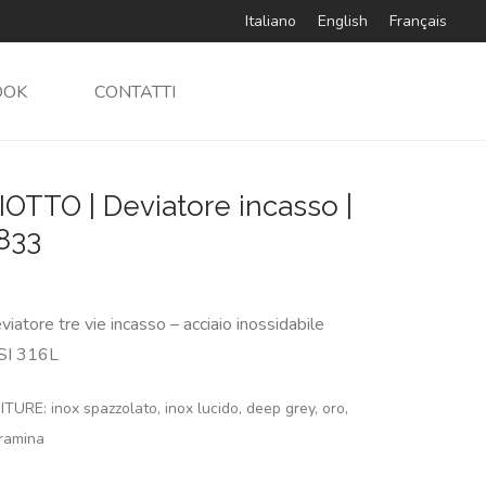
Italiano
English
Français
OOK
CONTATTI
IOTTO | Deviatore incasso |
833
viatore tre vie incasso – acciaio inossidabile
SI 316L
ITURE: inox spazzolato, inox lucido, deep grey, oro,
ramina