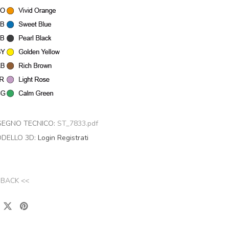
SEGNO TECNICO:
ST_7833.pdf
DELLO 3D:
Login
Registrati
 BACK <<