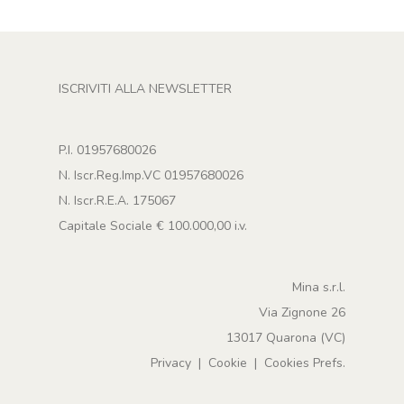
ISCRIVITI ALLA NEWSLETTER
P.I. 01957680026
N. Iscr.Reg.Imp.VC 01957680026
N. Iscr.R.E.A. 175067
Capitale Sociale € 100.000,00 i.v.
Mina s.r.l.
Via Zignone 26
13017 Quarona (VC)
Privacy
|
Cookie
|
Cookies Prefs.