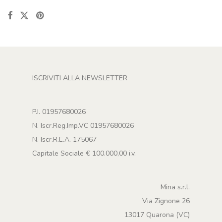
ISCRIVITI ALLA NEWSLETTER
P.I. 01957680026
N. Iscr.Reg.Imp.VC 01957680026
N. Iscr.R.E.A. 175067
Capitale Sociale € 100.000,00 i.v.
Mina s.r.l.
Via Zignone 26
13017 Quarona (VC)