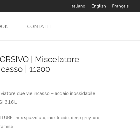
Italiano
English
Français
OOK
CONTATTI
ORSIVO | Miscelatore
ncasso | 11200
viatore due vie incasso – acciaio inossidabile
SI 316L
ITURE: inox spazzolato, inox lucido, deep grey, oro,
ramina