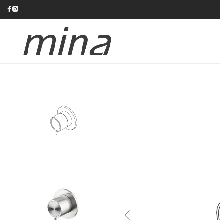
BAGNO
CUCINA
CATALOGHI
AZIENDA
#minaINOX
SU
MISURA
NEWS