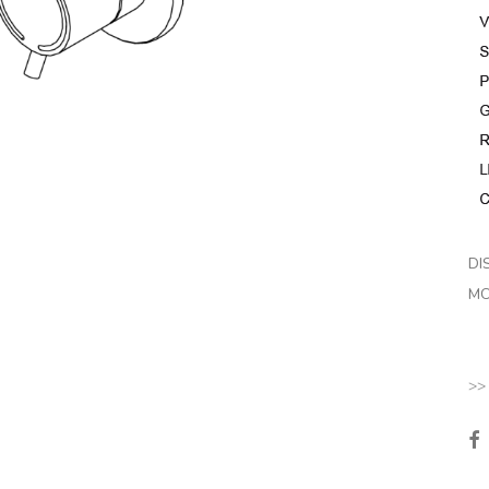
DI
MO
>>