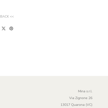
 BACK <<
Mina s.r.l.
Via Zignone 26
13017 Quarona (VC)