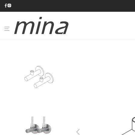
BAGNO
CUCINA
CATALOGHI
AZIENDA
#minaINOX
SU
MISURA
NEWS