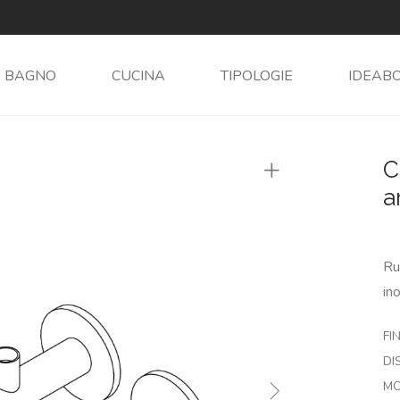
BAGNO
CUCINA
TIPOLOGIE
IDEAB
C
a
Ru
in
FIN
DI
MO