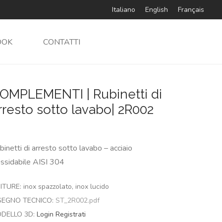
Italiano
English
Français
OOK
CONTATTI
OMPLEMENTI | Rubinetti di
rresto sotto lavabo| 2R002
binetti di arresto sotto lavabo – acciaio
ossidabile AISI 304
ITURE: inox spazzolato, inox lucido
SEGNO TECNICO:
ST_2R002.pdf
DELLO 3D:
Login
Registrati