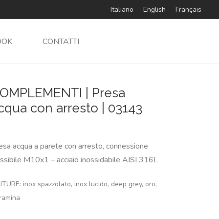
Italiano
English
Français
OOK
CONTATTI
OMPLEMENTI | Presa
cqua con arresto | 03143
esa acqua a parete con arresto, connessione
essibile M10x1 – acciaio inossidabile AISI 316L
ITURE: inox spazzolato, inox lucido, deep grey, oro,
ramina