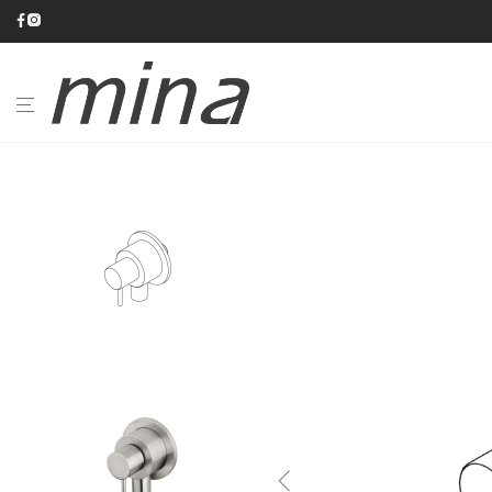
BAGNO
CUCINA
CATALOGHI
AZIENDA
#minaINOX
SU
MISURA
NEWS