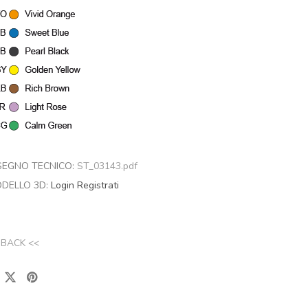
SEGNO TECNICO:
ST_03143.pdf
DELLO 3D:
Login
Registrati
 BACK <<