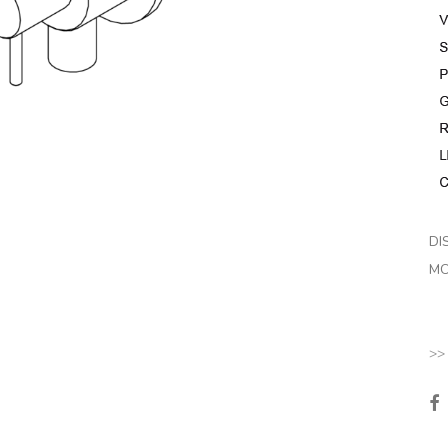
DI
MO
>>