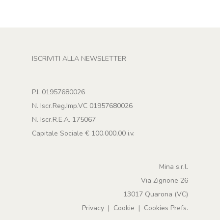
ISCRIVITI ALLA NEWSLETTER
P.I. 01957680026
N. Iscr.Reg.Imp.VC 01957680026
N. Iscr.R.E.A. 175067
Capitale Sociale € 100.000,00 i.v.
Mina s.r.l.
Via Zignone 26
13017 Quarona (VC)
Privacy
|
Cookie
|
Cookies Prefs.