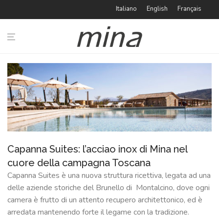
Italiano
English
Français
i
BAGNO
CUCINA
TIPOLOGIE
IDEABOOK
Capanna Suites: l’acciao inox di Mina nel
CATALOGHI
cuore della campagna Toscana
Capanna Suites è una nuova struttura ricettiva, legata ad una
AZIENDA
delle aziende storiche del Brunello di Montalcino, dove ogni
camera è frutto di un attento recupero architettonico, ed è
#minaINOX
arredata mantenendo forte il legame con la tradizione.