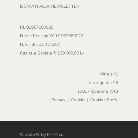
ISCRIVITI ALLA NEWSLETTER
P.I. 01957680026
N. Iscr.Reg.Imp.VC 01957680026
N. Iscr.R.E.A. 175067
Capitale Sociale € 100.000,00 i.v.
Mina s.r.l.
Via Zignone 26
13017 Quarona (VC)
Privacy
|
Cookie
|
Cookies Prefs.
©
2026
© By
MINA srl