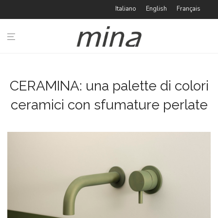
Italiano
English
Français
i
BAGNO
CUCINA
CERAMINA: una palette di colori
ceramici con sfumature perlate
TIPOLOGIE
IDEABOOK
CATALOGHI
AZIENDA
#minaINOX