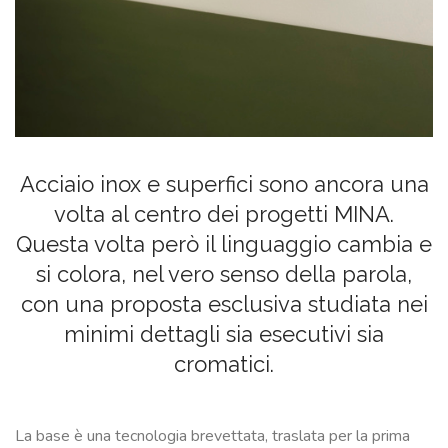
SU
MISURA
NEWS
CONTATTI
Acciaio inox e superfici sono ancora una
CERCA
volta al centro dei progetti MINA.
Questa volta però il linguaggio cambia e
si colora, nel vero senso della parola,
con una proposta esclusiva studiata nei
minimi dettagli sia esecutivi sia
cromatici.
La base è una tecnologia brevettata, traslata per la prima