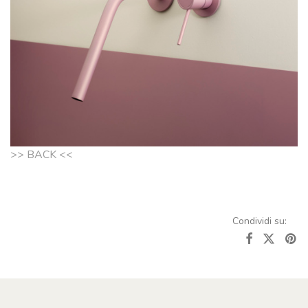
>> BACK <<