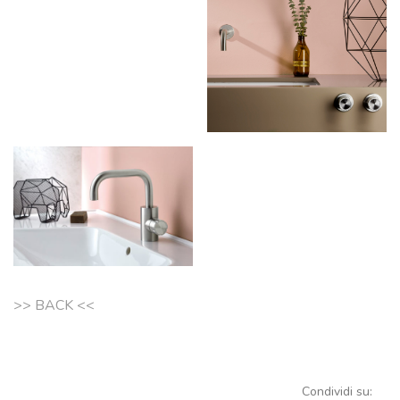
>> BACK <<