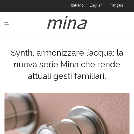
Italiano
English
Français
i
BAGNO
CUCINA
Synth, armonizzare l’acqua: la
nuova serie Mina che rende
TIPOLOGIE
attuali gesti familiari.
IDEABOOK
CATALOGHI
AZIENDA
#minaINOX