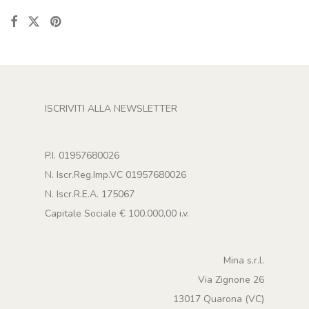
ISCRIVITI ALLA NEWSLETTER
P.I. 01957680026
N. Iscr.Reg.Imp.VC 01957680026
N. Iscr.R.E.A. 175067
Capitale Sociale € 100.000,00 i.v.
Mina s.r.l.
Via Zignone 26
13017 Quarona (VC)