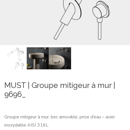
MINA
#minaINOX
SUR
MESURE
NEWS
CONTACT
RECHERCHE
MUST | Groupe mitigeur à mur |
9696_
Groupe mitigeur à mur, bec amovible, prise d’eau – acier
inoxydable AISI 316L